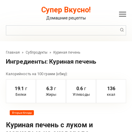
Перейти
к
Супер Вкусно!
контенту
Домашние рецепты
Поиск:
Главная
»
Субпродукты
»
Куриная печень
Ингредиенты:
Куриная печень
Калорийность на 100 грамм (кбжу):
19.1
г
6.3
г
0.6
г
136
Белки
Жиры
Углеводы
ккал
Вторые блюда
Куриная печень с луком и