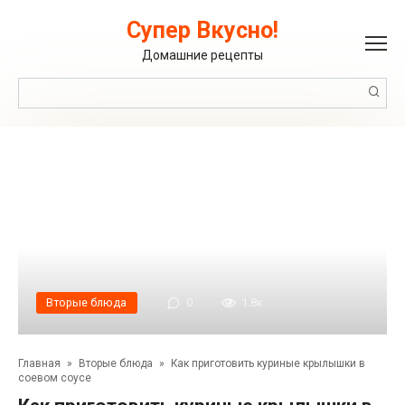
Перейти
к
Супер Вкусно!
контенту
Домашние рецепты
Поиск:
Вторые блюда
0
1.8к.
Главная
»
Вторые блюда
»
Как приготовить куриные крылышки в
соевом соусе