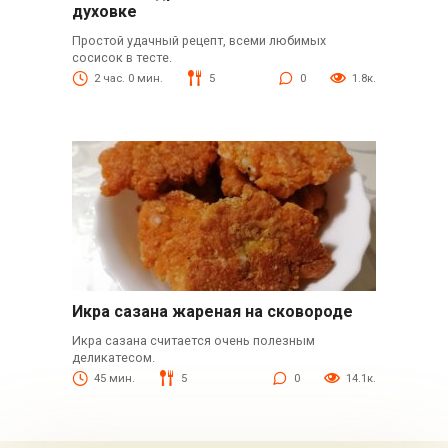
духовке
Простой удачный рецепт, всеми любимых
сосисок в тесте.
2 час. 0 мин.
5
0
1.8к.
Икра сазана жареная на сковороде
Икра сазана считается очень полезным
деликатесом.
45 мин.
5
0
14.1к.