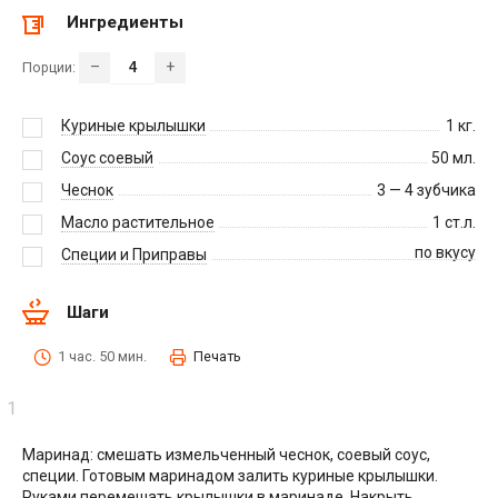
Ингредиенты
–
+
Порции:
Куриные крылышки
1
кг.
Соус соевый
50
мл.
Чеснок
3 — 4
зубчика
Масло растительное
1
ст.л.
по вкусу
Специи и Приправы
Шаги
1 час. 50 мин.
Печать
Маринад: смешать измельченный чеснок, соевый соус,
специи. Готовым маринадом залить куриные крылышки.
Руками перемешать крылышки в маринаде. Накрыть