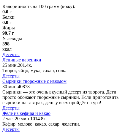
Калорийность на 100 грамм (кбжу):
0.0
г
Белки
0.0
г
Жиры
99.7
г
Углеводы
398
ккал
Десерты
Ленивые вареники
25 мин.
2
0
1.4к.
Творог, яйцо, мука, сахар, соль.
Десерты
Сырники творожные с изюмом
30 мин.
4
0
878
Сырники — это очень вкусный десерт из творога. Дети
просто обожают творожные сырники. Если приготовить
сырники на завтрак, день у всех пройдёт на ура!
Десерты
Желе из кефира и какао
2 час. 20 мин.
10
1
4.8к.
Кефир, молоко, какао, сахар, желатин.
Десерты