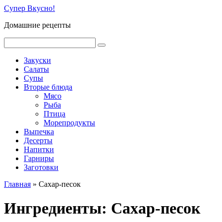
Перейти
Супер Вкусно!
к
Домашние рецепты
контенту
Поиск:
Закуски
Салаты
Супы
Вторые блюда
Мясо
Рыба
Птица
Морепродукты
Выпечка
Десерты
Напитки
Гарниры
Заготовки
Главная
»
Сахар-песок
Ингредиенты:
Сахар-песок