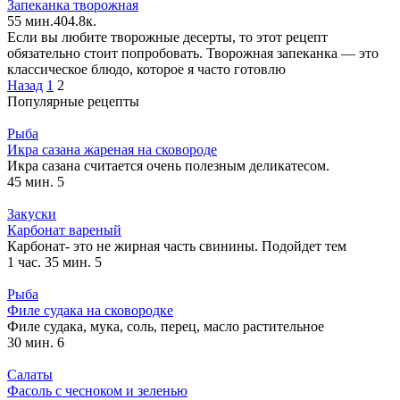
Запеканка творожная
55 мин.
4
0
4.8к.
Если вы любите творожные десерты, то этот рецепт
обязательно стоит попробовать. Творожная запеканка — это
классическое блюдо, которое я часто готовлю
Навигация
Назад
1
2
по
Популярные рецепты
записям
Рыба
Икра сазана жареная на сковороде
Икра сазана считается очень полезным деликатесом.
45 мин.
5
Закуски
Карбонат вареный
Карбонат- это не жирная часть свинины. Подойдет тем
1 час. 35 мин.
5
Рыба
Филе судака на сковородке
Филе судака, мука, соль, перец, масло растительное
30 мин.
6
Салаты
Фасоль с чесноком и зеленью