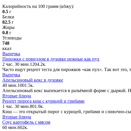
Калорийность на 100 грамм (кбжу):
0.5
г
Белки
82.5
г
Жиры
0.8
г
Углеводы
748
ккал
Выпечка
Пирожки с повидлом в духовке нежные как пух
2 час. 30 мин.
12
0
4.2к.
Часто ищут рецепт теста для пирожков «как пух». Так вот это,
Выпечка
Апельсиновый кекс в духовке
40 мин.
10
0
1.5к.
Апельсиновый кекс выпекается в разъёмной форме с дыркой. 
Вторые блюда
Рецепт пирога киш с курицей и грибами
1 час. 30 мин.
8
0
1.9к.
Киш — это открытый пирог с курицей, грибами и сливочно-сыр
Вторые блюда
Соус картофель с мясом
60 мин.
6
0
2к.