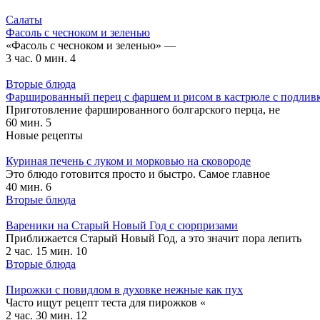
Салаты
Фасоль с чесноком и зеленью
«Фасоль с чесноком и зеленью» —
3 час. 0 мин.
4
Вторые блюда
Фаршированный перец с фаршем и рисом в кастрюле с подлив
Приготовление фаршированного болгарского перца, не
60 мин.
5
Новые рецепты
Куриная печень с луком и морковью на сковороде
Это блюдо готовится просто и быстро. Самое главное
40 мин.
6
Вторые блюда
Вареники на Старый Новый Год с сюрпризами
Приближается Старый Новый Год, а это значит пора лепить
2 час. 15 мин.
10
Вторые блюда
Пирожки с повидлом в духовке нежные как пух
Часто ищут рецепт теста для пирожков «
2 час. 30 мин.
12