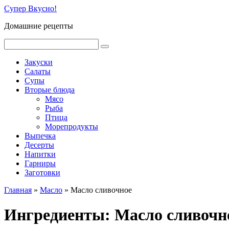
Перейти
Супер Вкусно!
к
Домашние рецепты
контенту
Поиск:
Закуски
Салаты
Супы
Вторые блюда
Мясо
Рыба
Птица
Морепродукты
Выпечка
Десерты
Напитки
Гарниры
Заготовки
Главная
»
Масло
»
Масло сливочное
Ингредиенты:
Масло сливочн