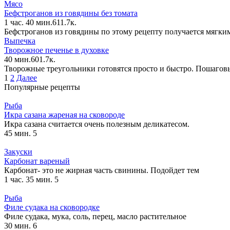
Мясо
Бефстроганов из говядины без томата
1 час. 40 мин.
6
1
1.7к.
Бефстроганов из говядины по этому рецепту получается мягким
Выпечка
Творожное печенье в духовке
40 мин.
6
0
1.7к.
Творожные треугольники готовятся просто и быстро. Пошаговый
Навигация
1
2
Далее
по
Популярные рецепты
записям
Рыба
Икра сазана жареная на сковороде
Икра сазана считается очень полезным деликатесом.
45 мин.
5
Закуски
Карбонат вареный
Карбонат- это не жирная часть свинины. Подойдет тем
1 час. 35 мин.
5
Рыба
Филе судака на сковородке
Филе судака, мука, соль, перец, масло растительное
30 мин.
6