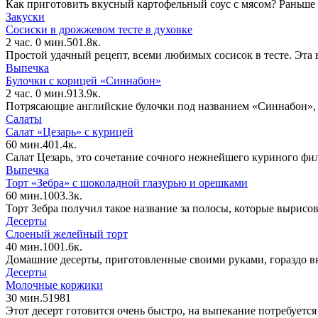
Как приготовить вкусный картофельный соус с мясом? Раньше 
Закуски
Сосиски в дрожжевом тесте в духовке
2 час. 0 мин.
5
0
1.8к.
Простой удачный рецепт, всеми любимых сосисок в тесте. Эта в
Выпечка
Булочки с корицей «Синнабон»
2 час. 0 мин.
9
1
3.9к.
Потрясающие английские булочки под названием «Синнабон», 
Салаты
Салат «Цезарь» с курицей
60 мин.
4
0
1.4к.
Салат Цезарь, это сочетание сочного нежнейшего куриного фи
Выпечка
Торт «Зебра» с шоколадной глазурью и орешками
60 мин.
10
0
3.3к.
Торт Зебра получил такое название за полосы, которые вырисо
Десерты
Слоеный желейный торт
40 мин.
10
0
1.6к.
Домашние десерты, приготовленные своими руками, гораздо вк
Десерты
Молочные коржики
30 мин.
5
1
981
Этот десерт готовится очень быстро, на выпекание потребуется 